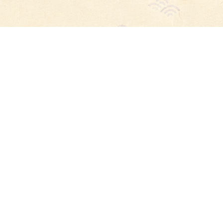
電話で問い合わせ
電話で問い合わせ
WEB予約
WEB予約
博多の魚屋 せんせんせん
住所
福岡県福岡市博多区博多駅東2丁目2-11 1F
アクセス