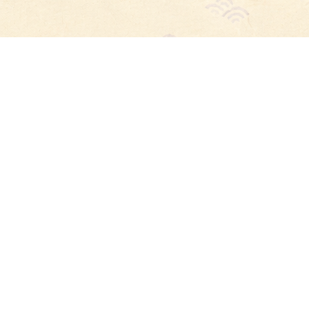
電話で問い合わせ
電話で問い合わせ
WEB予約
WEB予約
博多の魚屋 せんせんせん
住所
福岡県福岡市博多区博多駅東2丁目2-11 1F
アクセス